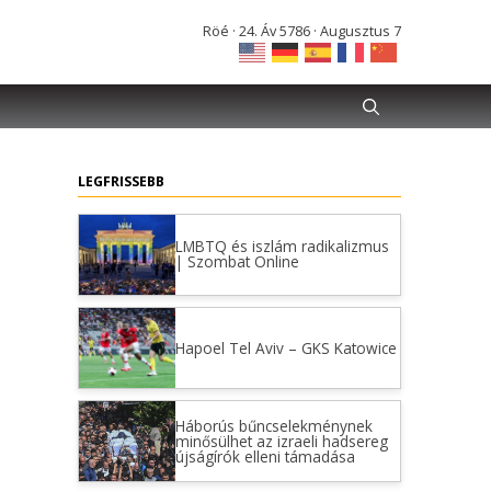
Röé · 24. Áv 5786 · Augusztus 7
LEGFRISSEBB
LMBTQ és iszlám radikalizmus
| Szombat Online
Hapoel Tel Aviv – GKS Katowice
Háborús bűncselekménynek
minősülhet az izraeli hadsereg
újságírók elleni támadása