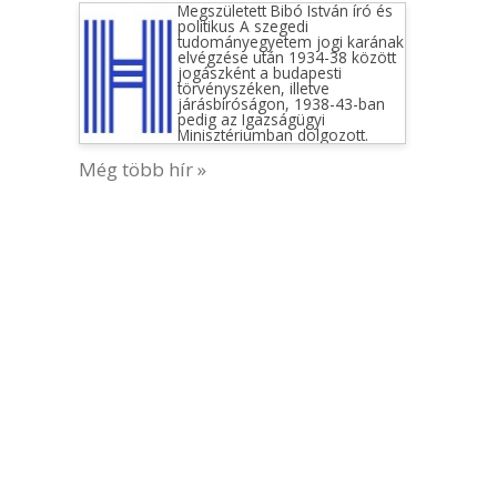
Megszületett Bibó István író és
politikus A szegedi
tudományegyetem jogi karának
elvégzése után 1934-38 között
jogászként a budapesti
törvényszéken, illetve
járásbíróságon, 1938-43-ban
pedig az Igazságügyi
Minisztériumban dolgozott.
Még több hír »