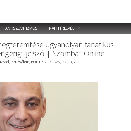
ANTISZEMITIZMUS
NAPI HÍRLEVÉL
megteremtése ugyanolyan fanatikus
tengerig” jelszó | Szombat Online
k
Izrael
,
jeruzsálem
,
POLITIKA
,
Tel Aviv
,
Zsidó
,
zsnet