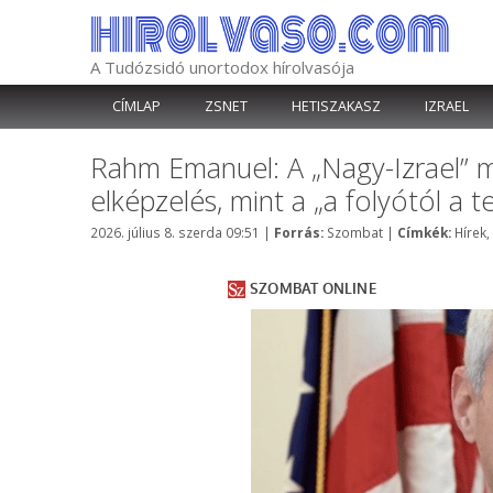
Kilépés
a
tartalomba
A Tudózsidó unortodox hírolvasója
CÍMLAP
ZSNET
HETISZAKASZ
IZRAEL
Rahm Emanuel: A „Nagy-Izrael” 
elképzelés, mint a „a folyótól a 
Kategória
Címké
2026. július 8. szerda 09:51
|
Forrás:
Szombat
|
Címkék:
Hírek
,