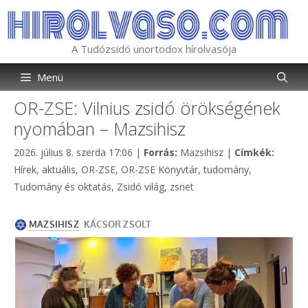
Kilépés
a
tartalomba
A Tudózsidó unortodox hírolvasója
Menü
OR-ZSE: Vilnius zsidó örökségének
nyomában – Mazsihisz
Kategória
Címkék
2026. július 8. szerda 17:06
|
Forrás:
Mazsihisz
|
Címkék:
Hírek, aktuális
,
OR-ZSE
,
OR-ZSE Könyvtár
,
tudomány
,
Tudomány és oktatás
,
Zsidó világ
,
zsnet