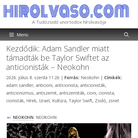
Kilépés
a
tartalomba
A Tudózsidó unortodox hírolvasója
Menü
Kezdődik: Adam Sandler miatt
támadták be Taylor Swiftet az
anticionisták – Neokohn
Kategória
Címkék
2026. július 8. szerda 11:26
|
Forrás:
Neokohn
|
Címkék:
adam sandler
,
anticioni
,
anticionista
,
anticionisták
,
anticionizmus
,
antiszemit
,
antiszemiták
,
cioni
,
cionista
,
cionisták
,
Hírek
,
Izrael
,
Kultúra
,
Taylor Swift
,
Zsidó
,
zsnet