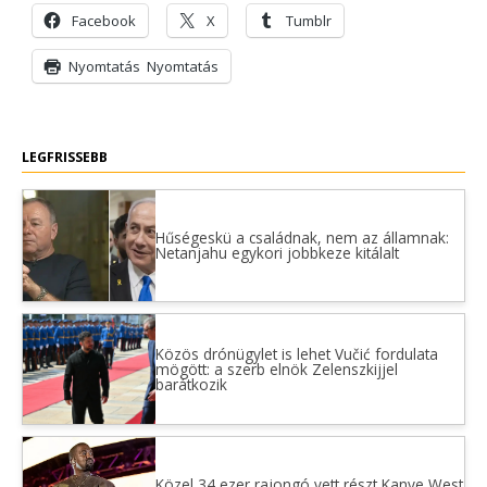
Facebook
X
Tumblr
Nyomtatás
Nyomtatás
LEGFRISSEBB
Hűségeskü a családnak, nem az államnak:
Netanjahu egykori jobbkeze kitálalt
Közös drónügylet is lehet Vučić fordulata
mögött: a szerb elnök Zelenszkijjel
barátkozik
Közel 34 ezer rajongó vett részt Kanye West