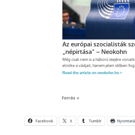
Forrás »
Facebook
X
Tumblr
Nyomtatá