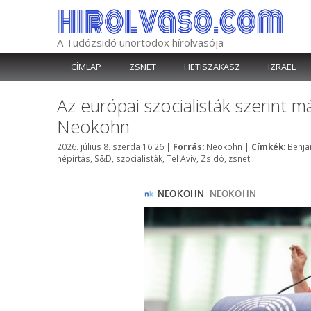
Kilépés
a
tartalomba
A Tudózsidó unortodox hírolvasója
CÍMLAP
ZSNET
HETISZAKASZ
IZRAEL
Az európai szocialisták szerint m
Neokohn
Kategória
Címké
2026. július 8. szerda 16:26
|
Forrás:
Neokohn
|
Címkék:
Benja
népirtás
,
S&D
,
szocialisták
,
Tel Aviv
,
Zsidó
,
zsnet