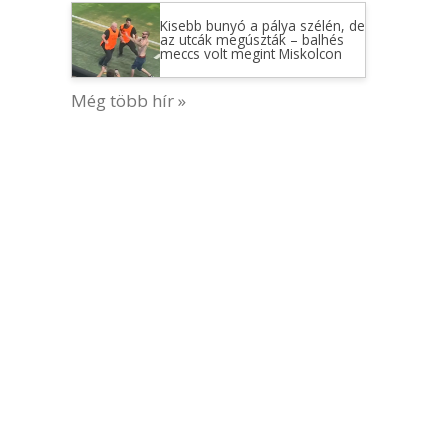
Kisebb bunyó a pálya szélén, de
az utcák megúszták – balhés
meccs volt megint Miskolcon
Még több hír »