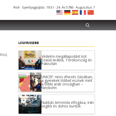
Röé · Gyertyagyújtás: 19:51 · 24. Áv 5786 · Augusztus 7
LEGFRISSEBB
lföld
,
Védelmi megállapodást köt
Szaúd-Arábia, Törökország és
Pakisztán
UNICEF: nincs éhezés Gázában,
a gyerekek többet esznek mint
a többi arab országban –
Neokohn
Nukbás terrorista elfogása, Irán
segítői és dühös kurdok