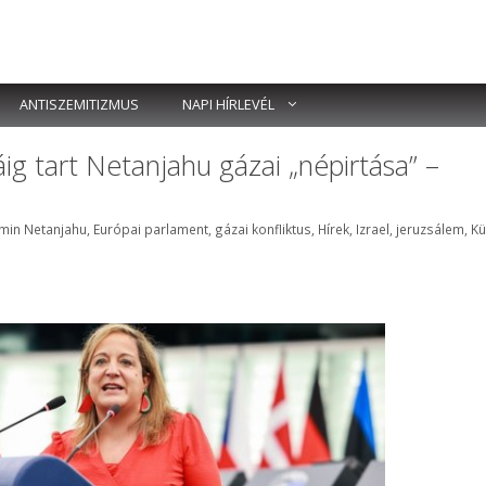
ANTISZEMITIZMUS
NAPI HÍRLEVÉL
áig tart Netanjahu gázai „népirtása” –
k
min Netanjahu
,
Európai parlament
,
gázai konfliktus
,
Hírek
,
Izrael
,
jeruzsálem
,
Kü