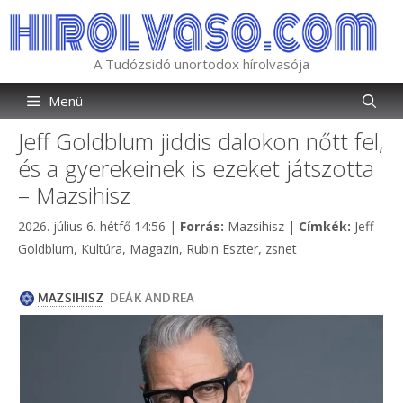
Kilépés
a
tartalomba
A Tudózsidó unortodox hírolvasója
Menü
Jeff Goldblum jiddis dalokon nőtt fel,
és a gyerekeinek is ezeket játszotta
– Mazsihisz
Kategória
Címkék
2026. július 6. hétfő 14:56
|
Forrás:
Mazsihisz
|
Címkék:
Jeff
Goldblum
,
Kultúra
,
Magazin
,
Rubin Eszter
,
zsnet