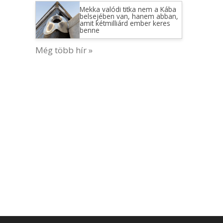
Mekka valódi titka nem a Kába
belsejében van, hanem abban,
amit kétmilliárd ember keres
benne
Még több hír »