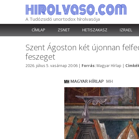
Kilépés
a
tartalomba
A Tudózsidó unortodox hírolvasója
CÍMLAP
ZSNET
HETISZAKASZ
IZRAEL
Szent Ágoston két újonnan felfede
feszeget
Kategória
2026. július 5. vasárnap 20:06
|
Forrás:
Magyar Hírlap
|
Címkék