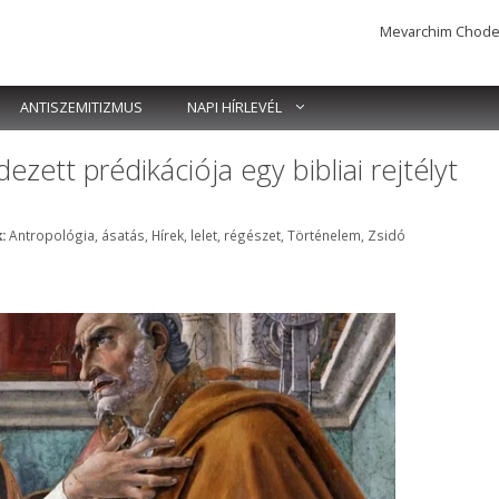
Mevarchim Chodesh 
ANTISZEMITIZMUS
NAPI HÍRLEVÉL
zett prédikációja egy bibliai rejtélyt
Címkék
:
Antropológia
,
ásatás
,
Hírek
,
lelet
,
régészet
,
Történelem
,
Zsidó