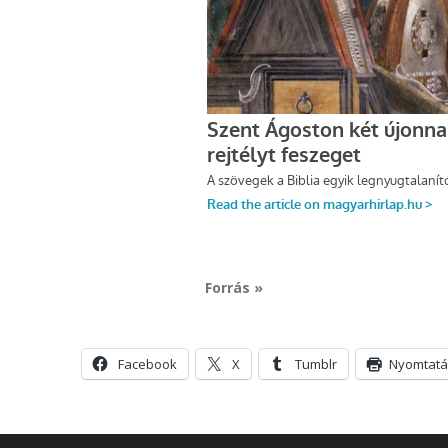
Forrás »
Facebook
X
Tumblr
Nyomtatá