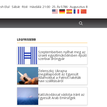
Elul · Sábát · Röé · Hávdálá: 21:00 · 25. Áv 5786 · Augusztus 8
LEGFRISSEBB
Szeptemberben nyílhat meg az
izraeli együttműködésben épülő
szerbiai dróngyár
Zelenszkij: Ukrajna
megállapodott az Egyesült
Államokkal a Patriot-rakéták
havi szállításáról
Kalózkodással vádolja Iránt az
Egyesült Arab Emírségek