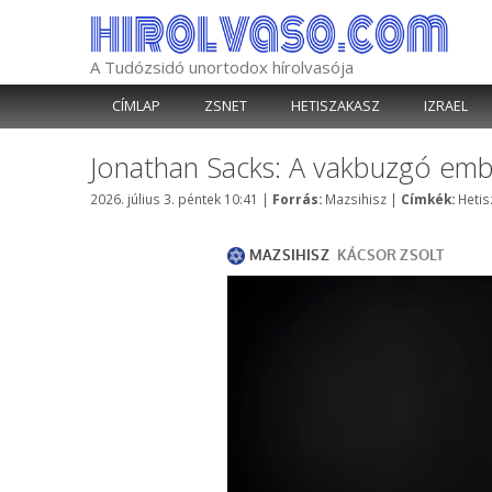
Kilépés
a
tartalomba
A Tudózsidó unortodox hírolvasója
CÍMLAP
ZSNET
HETISZAKASZ
IZRAEL
Jonathan Sacks: A vakbuzgó embe
Kategória
Címk
2026. július 3. péntek 10:41
|
Forrás:
Mazsihisz
|
Címkék:
Hetis