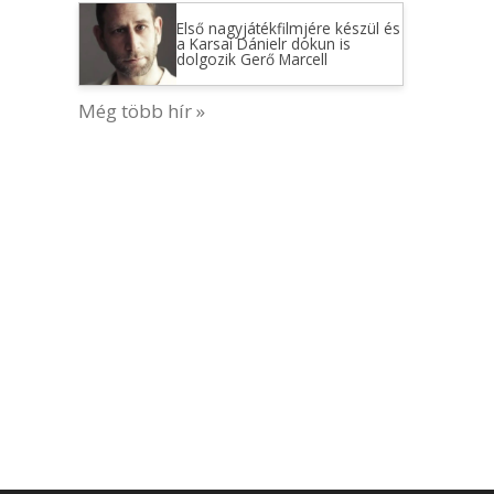
Első nagyjátékfilmjére készül és
a Karsai Dánielr dokun is
dolgozik Gerő Marcell
Még több hír »