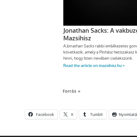
Forrás »
Facebook
X
Tumblr
Nyomtatá