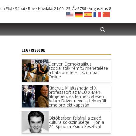
Elul · Sábát · Röé · Hávdálá: 21:00 · 25. Áv 5786 · Augusztus 8
LEGFRISSEBB
Denver: Demokratikus
szocialisták rémítő menetelése
a hatalom felé | Szombat
Online
Kiderült, ki játszhatja el X
professzort az MCU X-Men-
filmjében, és természetesen
Adam Driver neve is felmerült
eme projekt kapcsán
Októberben feltárul a zsidó
kultúra sokszínűsége – jön a
24. Spinoza Zsidó Fesztivál