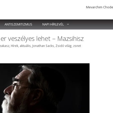
Mevarchim Chodesh 
ANTISZEMITIZMUS
NAPI HÍRLEVÉL
r veszélyes lehet – Mazsihisz
ék
zakasz
,
Hírek, aktuális
,
Jonathan Sacks
,
Zsidó világ
,
zsnet