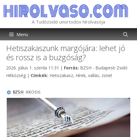
Kilépés
a
tartalomba
A Tudózsidó unortodox hírolvasója
Menü
Hetiszakaszunk margójára: lehet jó
és rossz is a buzgóság?
Kategória
2026. július 1. szerda 11:31
|
Forrás:
BZSH - Budapesti Zsidó
Címkék
Hitközség
|
Címkék:
Hetiszakasz
,
Hírek
,
vallás
,
zsnet