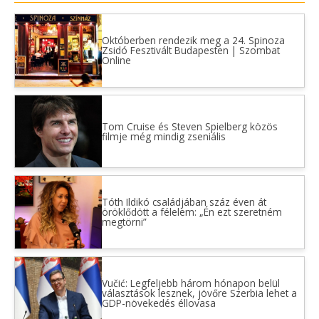
Októberben rendezik meg a 24. Spinoza
Zsidó Fesztivált Budapesten | Szombat
Online
Tom Cruise és Steven Spielberg közös
filmje még mindig zseniális
Tóth Ildikó családjában száz éven át
öröklődött a félelem: „Én ezt szeretném
megtörni”
Vučić: Legfeljebb három hónapon belül
választások lesznek, jövőre Szerbia lehet a
GDP-növekedés éllovasa