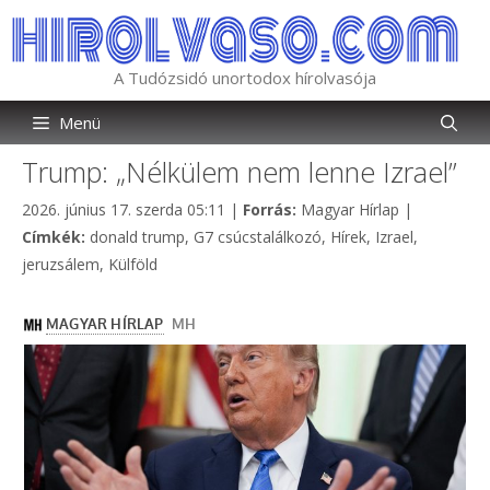
Kilépés
a
tartalomba
A Tudózsidó unortodox hírolvasója
Menü
Trump: „Nélkülem nem lenne Izrael”
Kategória
2026. június 17. szerda 05:11
|
Forrás:
Magyar Hírlap
|
Címkék
Címkék:
donald trump
,
G7 csúcstalálkozó
,
Hírek
,
Izrael
,
jeruzsálem
,
Külföld