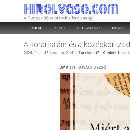
Kilépés
a
tartalomba
A Tudózsidó unortodox hírolvasója
CÍMLAP
ZSNET
HETISZAKASZ
IZRAEL
A korai kalám és a középkori zsid
Kategória
Címkék
2026. június 13. szombat 21:41
|
Forrás:
art7
|
Címkék:
Hírek
,
I