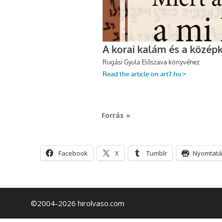
Forrás »
Facebook
X
Tumblr
Nyomtatá
©2004-2026 hirolvaso.com