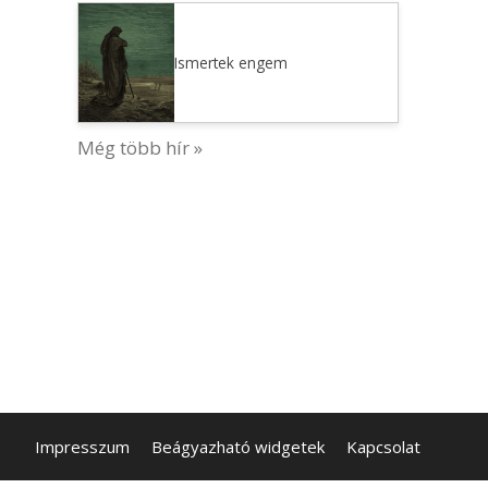
Ismertek engem
Még több hír »
Impresszum
Beágyazható widgetek
Kapcsolat