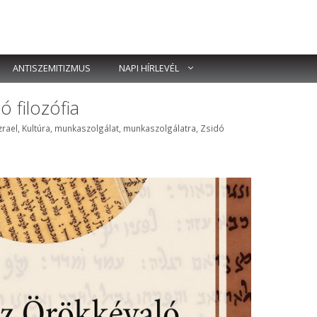
ANTISZEMITIZMUS
NAPI HÍRLEVÉL
ó filozófia
zrael
,
Kultúra
,
munkaszolgálat
,
munkaszolgálatra
,
Zsidó