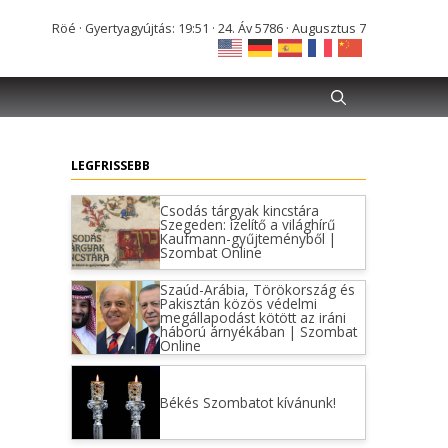
Röé · Gyertyagyújtás: 19:51 · 24. Áv 5786 · Augusztus 7
LEGFRISSEBB
Csodás tárgyak kincstára
Szegeden: ízelítő a világhírű
Kaufmann-gyűjteményből |
Szombat Online
Szaúd-Arábia, Törökország és
Pakisztán közös védelmi
megállapodást kötött az iráni
háború árnyékában | Szombat
Online
Békés Szombatot kívánunk!