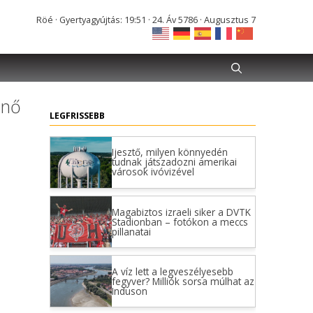
Röé · Gyertyagyújtás: 19:51 · 24. Áv 5786 · Augusztus 7
znő
LEGFRISSEBB
Ijesztő, milyen könnyedén
tudnak játszadozni amerikai
városok ivóvizével
Magabiztos izraeli siker a DVTK
Stadionban – fotókon a meccs
pillanatai
A víz lett a legveszélyesebb
fegyver? Milliók sorsa múlhat az
Induson