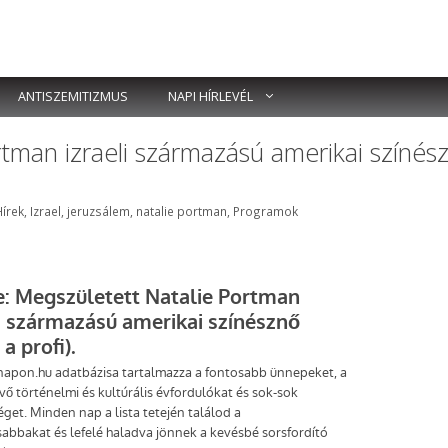
ANTISZEMITIZMUS
NAPI HÍRLEVÉL
tman izraeli származású amerikai színés
Címkék
Hírek
,
Izrael
,
jeruzsálem
,
natalie portman
,
Programok