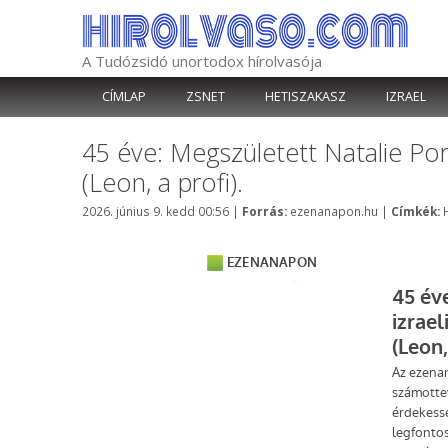
Kilépés
a
tartalomba
A Tudózsidó unortodox hírolvasója
CÍMLAP
ZSNET
HETISZAKASZ
IZRAEL
45 éve: Megszületett Natalie Por
(Leon, a profi).
Kategória
2026. június 9. kedd 00:56
|
Forrás:
ezenanapon.hu
|
Címkék: