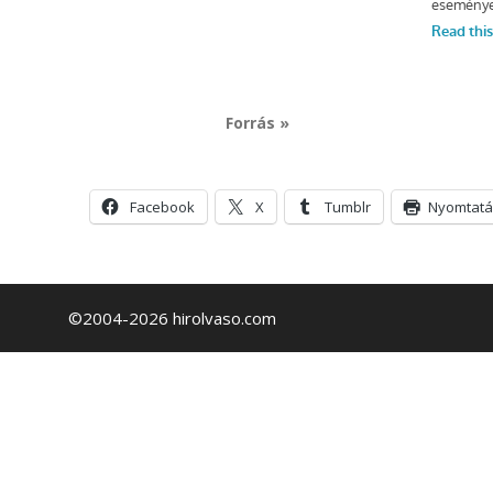
Forrás »
Facebook
X
Tumblr
Nyomtatá
©2004-2026 hirolvaso.com