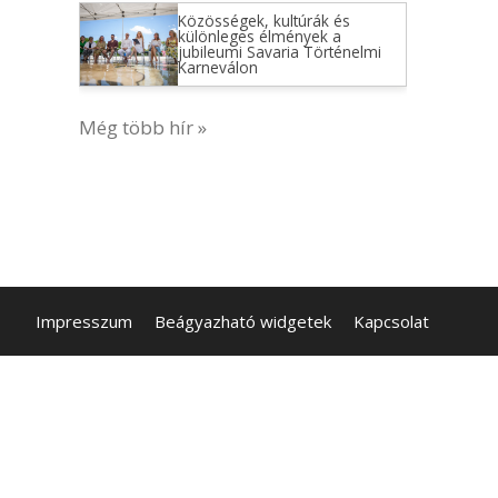
Közösségek, kultúrák és
különleges élmények a
jubileumi Savaria Történelmi
Karneválon
Még több hír »
Impresszum
Beágyazható widgetek
Kapcsolat