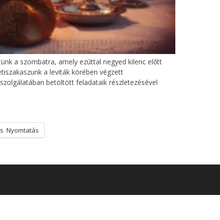
etünk a szombatra, amely ezúttal negyed kilenc előtt
etiszakaszunk a leviták körében végzett
szolgálatában betöltött feladataik részletezésével
s
Nyomtatás