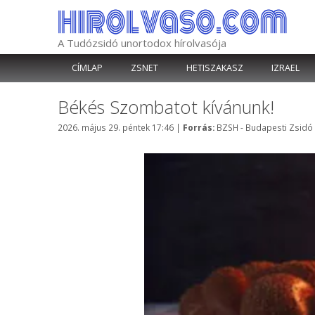
Kilépés
a
tartalomba
A Tudózsidó unortodox hírolvasója
CÍMLAP
ZSNET
HETISZAKASZ
IZRAEL
Békés Szombatot kívánunk!
Kategória
2026. május 29. péntek 17:46
|
Forrás:
BZSH - Budapesti Zsidó