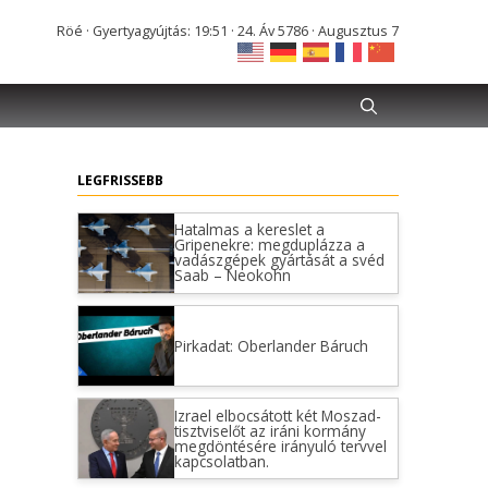
Röé · Gyertyagyújtás: 19:51 · 24. Áv 5786 · Augusztus 7
LEGFRISSEBB
Hatalmas a kereslet a
Gripenekre: megduplázza a
vadászgépek gyártását a svéd
Saab – Neokohn
Pirkadat: Oberlander Báruch
Izrael elbocsátott két Moszad-
tisztviselőt az iráni kormány
megdöntésére irányuló tervvel
kapcsolatban.