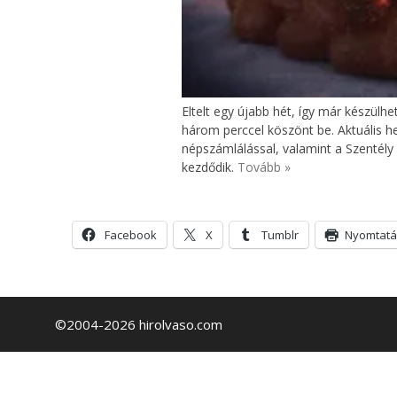
Eltelt egy újabb hét, így már készülh
három perccel köszönt be. Aktuális h
népszámlálással, valamint a Szentély 
kezdődik.
Tovább »
Facebook
X
Tumblr
Nyomtatá
©2004-2026 hirolvaso.com