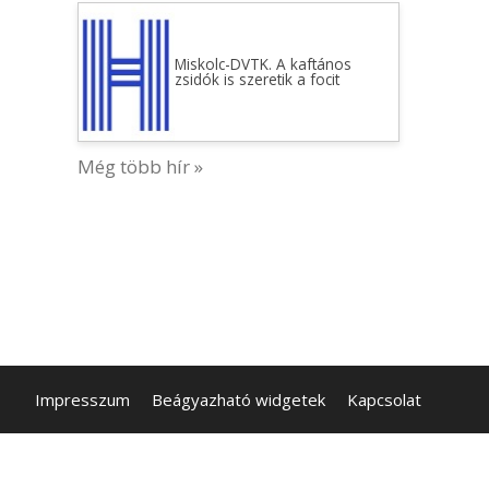
Miskolc-DVTK. A kaftános
zsidók is szeretik a focit
Még több hír »
Impresszum
Beágyazható widgetek
Kapcsolat