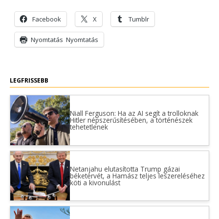
Facebook
X
Tumblr
Nyomtatás
Nyomtatás
LEGFRISSEBB
Niall Ferguson: Ha az AI segít a trolloknak
Hitler népszerűsítésében, a történészek
tehetetlenek
Netanjahu elutasította Trump gázai
béketervét, a Hamász teljes leszereléséhez
köti a kivonulást