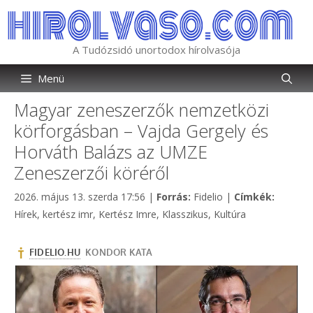
Kilépés
a
tartalomba
A Tudózsidó unortodox hírolvasója
Menü
Magyar zeneszerzők nemzetközi
körforgásban – Vajda Gergely és
Horváth Balázs az UMZE
Zeneszerzői köréről
Kategória
Címkék
2026. május 13. szerda 17:56
|
Forrás:
Fidelio
|
Címkék:
Hírek
,
kertész imr
,
Kertész Imre
,
Klasszikus
,
Kultúra