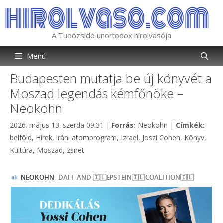
Kilépés
a
tartalomba
A Tudózsidó unortodox hírolvasója
Menü
Budapesten mutatja be új könyvét a
Moszad legendás kémfőnöke –
Neokohn
Kategória
Címk
2026. május 13. szerda 09:31
|
Forrás:
Neokohn
|
Címkék:
belföld
,
Hírek
,
iráni atomprogram
,
Izrael
,
Joszi Cohen
,
Könyv
,
Kultúra
,
Moszad
,
zsnet