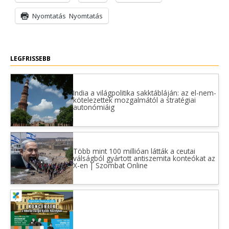
Nyomtatás
Nyomtatás
LEGFRISSEBB
India a világpolitika sakktábláján: az el-nem-
kötelezettek mozgalmától a stratégiai
autonómiáig
Több mint 100 millióan látták a ceutai
válságból gyártott antiszemita konteókat az
X-en | Szombat Online