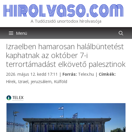
Kilépés
a
tartalomba
A Tudózsidó unortodox hírolvasója
Menü
Izraelben hamarosan halálbüntetést
kaphatnak az október 7-i
terrortámadást elkövető palesztinok
Kategória
Címkék
2026. május 12. kedd 17:11
|
Forrás:
Telex.hu
|
Címkék:
Hírek
,
Izrael
,
jeruzsálem
,
Külföld