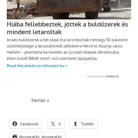
Forrás »
Facebook
X
Tumblr
Nyomtatás
Nyomtatás