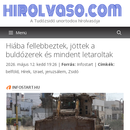
Kilépés
a
tartalomba
A Tudózsidó unortodox hírolvasója
Menü
Hiába fellebbeztek, jöttek a
buldózerek és mindent letaroltak
Kategória
Címkék
2026. május 12. kedd 19:26
|
Forrás:
Infostart
|
Címkék:
belföld
,
Hírek
,
Izrael
,
jeruzsálem
,
Zsidó