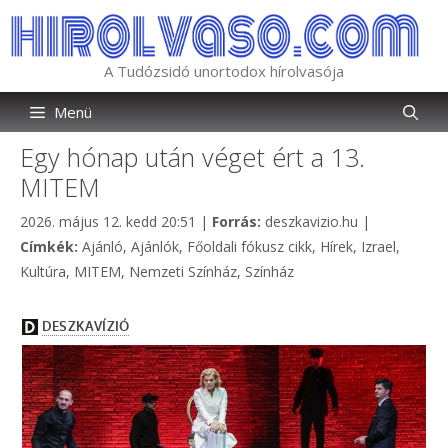
Kilépés
a
tartalomba
A Tudózsidó unortodox hírolvasója
Menü
Egy hónap után véget ért a 13.
MITEM
Kategória
2026. május 12. kedd 20:51
|
Forrás:
deszkavizio.hu
|
Címkék
Címkék:
Ajánló
,
Ajánlók
,
Főoldali fókusz cikk
,
Hírek
,
Izrael
,
Kultúra
,
MITEM
,
Nemzeti Színház
,
Színház