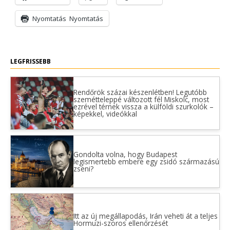
Nyomtatás
Nyomtatás
LEGFRISSEBB
Rendőrök százai készenlétben! Legutóbb
szemétteleppé változott fél Miskolc, most
ezrével térnek vissza a külföldi szurkolók –
képekkel, videókkal
Gondolta volna, hogy Budapest
legismertebb embere egy zsidó származású
zseni?
Itt az új megállapodás, Irán veheti át a teljes
Hormuzi-szoros ellenőrzését