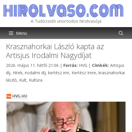
Kilépés
a
tartalomba
A Tudózsidó unortodox hírolvasója
Menü
Krasznahorkai László kapta az
Artisjus Irodalmi Nagydíjat
Kategória
Címkék
2026. május 11. hétfő 21:06
|
Forrás:
HVG
|
Címkék:
Artisjus
díj
,
Hírek
,
irodalmi díj
,
kertész imr
,
Kertész Imre
,
krasznahorkai
lászló
,
Kult
,
Kultúra