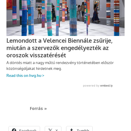
Forrás »
Facebook
X
Tumblr