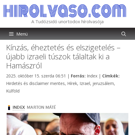
Kilépés
a
tartalomba
A Tudózsidó unortodox hírolvasója
Menü
Kínzás, éheztetés és elszigetelés –
újabb izraeli túszok tálaltak ki a
Hamászról
Kategória
Címkék
2025. október 15. szerda 06:51
|
Forrás:
Index
|
Címkék:
Hirdetés és disclaimer mentes
,
Hírek
,
Izrael
,
jeruzsálem
,
Külföld