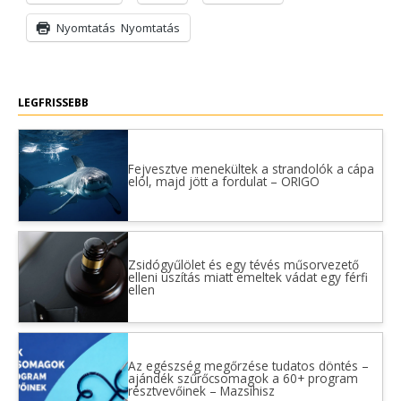
Nyomtatás
Nyomtatás
LEGFRISSEBB
Fejvesztve menekültek a strandolók a cápa
elöl, majd jött a fordulat – ORIGO
Zsidógyűlölet és egy tévés műsorvezető
elleni uszítás miatt emeltek vádat egy férfi
ellen
Az egészség megőrzése tudatos döntés –
ajándék szűrőcsomagok a 60+ program
résztvevőinek – Mazsihisz