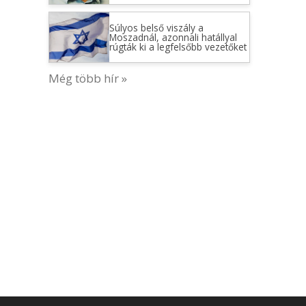
Súlyos belső viszály a
Moszadnál, azonnali hatállyal
rúgták ki a legfelsőbb vezetőket
Még több hír »