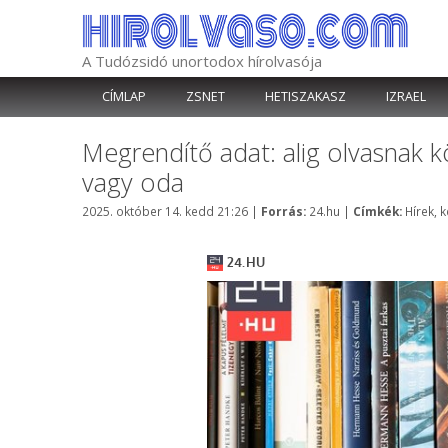
Kilépés
a
tartalomba
A Tudózsidó unortodox hírolvasója
CÍMLAP
ZSNET
HETISZAKASZ
IZRAEL
Megrendítő adat: alig olvasnak k
vagy oda
Kategória
Címkék
2025. október 14. kedd 21:26
|
Forrás:
24.hu
|
Címkék:
Hírek
,
k