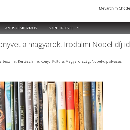
Mevarchim Chodesh 
ANTISZEMITIZMUS
NAPI HÍRLEVÉL
önyvet a magyarok, Irodalmi Nobel-díj id
ertész imr
,
Kertész Imre
,
Könyv
,
Kultúra
,
Magyarország
,
Nobel-díj
,
olvasás