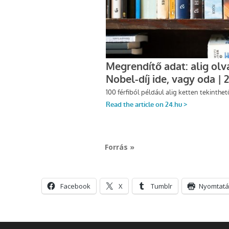
Forrás »
Facebook
X
Tumblr
Nyomtatá