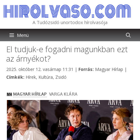
Kilépés
a
tartalomba
A Tudózsidó unortodox hírolvasója
Menü
El tudjuk-e fogadni magunkban ezt
az árnyékot?
Kategória
2025. október 12. vasárnap 11:31
|
Forrás:
Magyar Hírlap
|
Címkék
Címkék:
Hírek
,
Kultúra
,
Zsidó