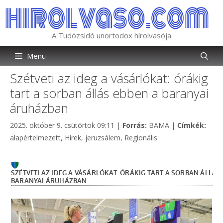
Kilépés
a
tartalomba
A Tudózsidó unortodox hírolvasója
Menü
Szétveti az ideg a vásárlókat: órákig
tart a sorban állás ebben a baranyai
áruházban
Kategória
Címk
2025. október 9. csütörtök 09:11
|
Forrás:
BAMA
|
Címkék:
alapértelmezett
,
Hírek
,
jeruzsálem
,
Regionális