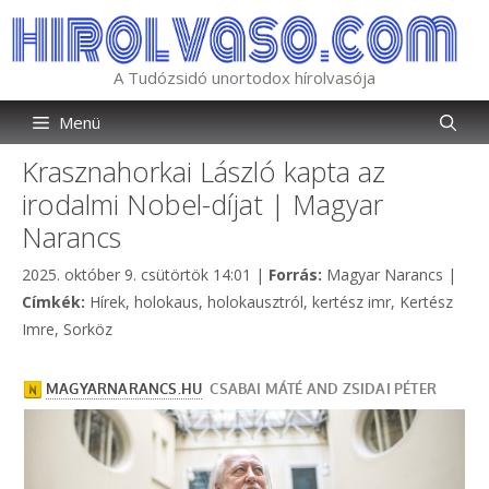
Kilépés
a
tartalomba
A Tudózsidó unortodox hírolvasója
Menü
Krasznahorkai László kapta az
irodalmi Nobel-díjat | Magyar
Narancs
Kategória
2025. október 9. csütörtök 14:01
|
Forrás:
Magyar Narancs
|
Címkék
Címkék:
Hírek
,
holokaus
,
holokausztról
,
kertész imr
,
Kertész
Imre
,
Sorköz