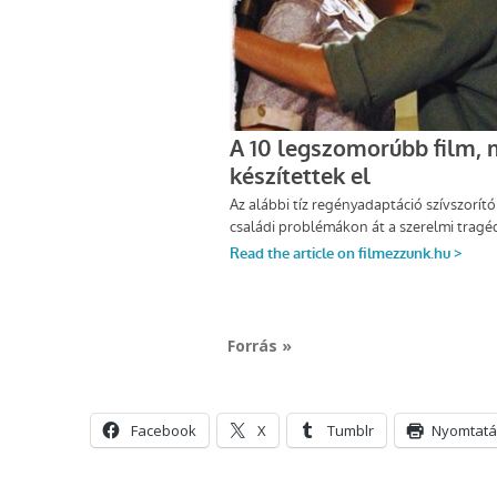
Forrás »
Facebook
X
Tumblr
Nyomtatá