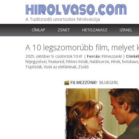
Kilépés
a
tartalomba
A Tudózsidó unortodox hírolvasója
CÍMLAP
ZSNET
HETISZAKASZ
IZRAEL
A 10 legszomorúbb film, melyet k
Kategória
2025. október 9. csütörtök 10:41
|
Forrás:
Filmezzünk!
|
Címkék
feljegyzései
,
Featured
,
Filmes listák
,
Halálsoron
,
Hírek
,
holokaus
Toplisták
,
Vizet az elefántnak
,
Zsidó