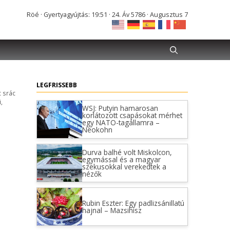
Röé · Gyertyagyújtás: 19:51 · 24. Áv 5786 · Augusztus 7
LEGFRISSEBB
c srác
i
,
WSJ: Putyin hamarosan
korlátozott csapásokat mérhet
egy NATO-tagállamra –
Neokohn
Durva balhé volt Miskolcon,
egymással és a magyar
szekusokkal verekedtek a
nézők
Rubin Eszter: Egy padlizsánillatú
hajnal – Mazsihisz