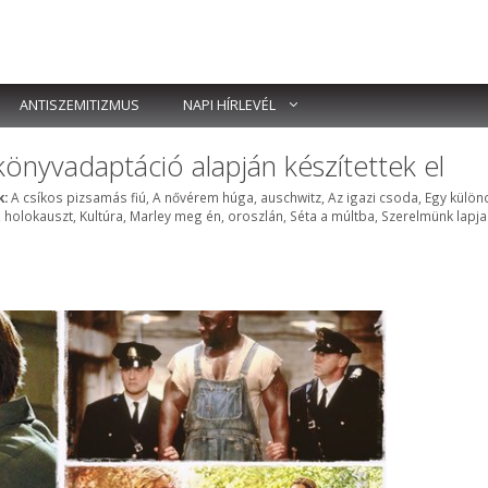
ANTISZEMITIZMUS
NAPI HÍRLEVÉL
önyvadaptáció alapján készítettek el
Címkék
:
A csíkos pizsamás fiú
,
A nővérem húga
,
auschwitz
,
Az igazi csoda
,
Egy külön
,
holokauszt
,
Kultúra
,
Marley meg én
,
oroszlán
,
Séta a múltba
,
Szerelmünk lapja