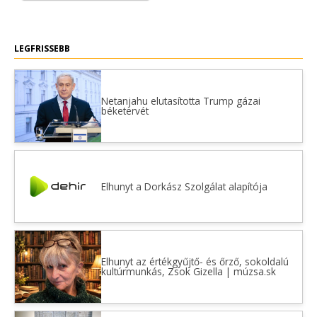
LEGFRISSEBB
Netanjahu elutasította Trump gázai
béketervét
Elhunyt a Dorkász Szolgálat alapítója
Elhunyt az értékgyűjtő- és őrző, sokoldalú
kultúrmunkás, Zsok Gizella | múzsa.sk