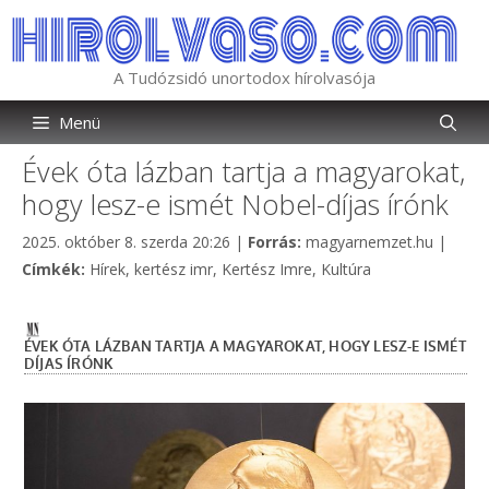
Kilépés
a
tartalomba
A Tudózsidó unortodox hírolvasója
Menü
Évek óta lázban tartja a magyarokat,
hogy lesz-e ismét Nobel-díjas írónk
Kategória
2025. október 8. szerda 20:26
|
Forrás:
magyarnemzet.hu
|
Címkék
Címkék:
Hírek
,
kertész imr
,
Kertész Imre
,
Kultúra