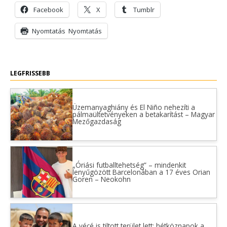
Facebook
X
Tumblr
Nyomtatás
Nyomtatás
LEGFRISSEBB
Üzemanyaghiány és El Niño nehezíti a
pálmaültetvényeken a betakarítást – Magyar
Mezőgazdaság
„Óriási futballtehetség” – mindenkit
lenyűgözött Barcelonában a 17 éves Orian
Goren – Neokohn
A vécé is tiltott terület lett: hétköznapok a