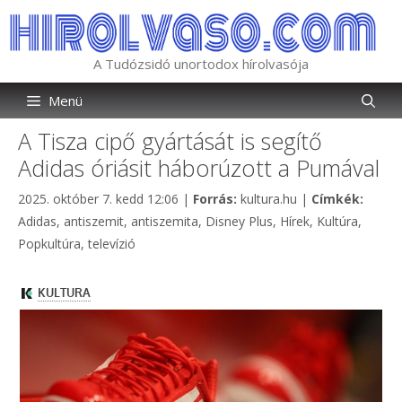
Kilépés
a
tartalomba
A Tudózsidó unortodox hírolvasója
Menü
A Tisza cipő gyártását is segítő
Adidas óriásit háborúzott a Pumával
Kategória
Címké
2025. október 7. kedd 12:06
|
Forrás:
kultura.hu
|
Címkék:
Adidas
,
antiszemit
,
antiszemita
,
Disney Plus
,
Hírek
,
Kultúra
,
Popkultúra
,
televízió