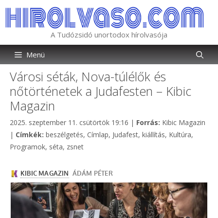
Kilépés
a
tartalomba
A Tudózsidó unortodox hírolvasója
Menü
Városi séták, Nova-túlélők és
nőtörténetek a Judafesten – Kibic
Magazin
Kategória
2025. szeptember 11. csütörtök 19:16
|
Forrás:
Kibic Magazin
Címkék
|
Címkék:
beszélgetés
,
Címlap
,
Judafest
,
kiállítás
,
Kultúra
,
Programok
,
séta
,
zsnet