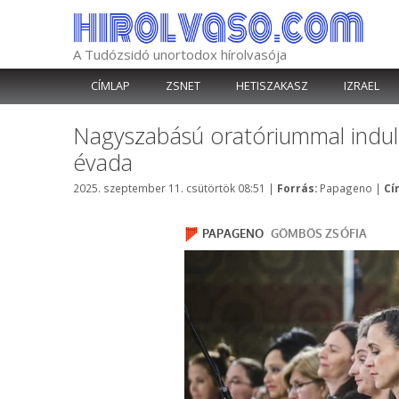
Kilépés
a
tartalomba
A Tudózsidó unortodox hírolvasója
CÍMLAP
ZSNET
HETISZAKASZ
IZRAEL
Nagyszabású oratóriummal indul
évada
Kategória
2025. szeptember 11. csütörtök 08:51
|
Forrás:
Papageno
|
Cí