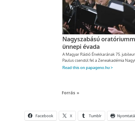
Forrás »
Facebook
X
Tumblr
Nyomtatá