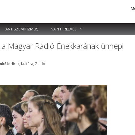
Me
ANTISZEMITIZMUS
NAPI HÍRLEVÉL
 a Magyar Rádió Énekkarának ünnepi
Címkék
mkék:
Hírek
,
Kultúra
,
Zsidó