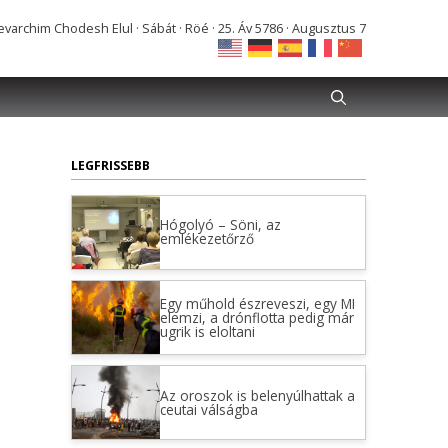
varchim Chodesh Elul · Sábát · Röé · 25. Áv 5786 · Augusztus 7
LEGFRISSEBB
Hógolyó – Söni, az
emlékezetőrző
Egy műhold észreveszi, egy MI
elemzi, a drónflotta pedig már
ugrik is eloltani
Az oroszok is belenyúlhattak a
ceutai válságba