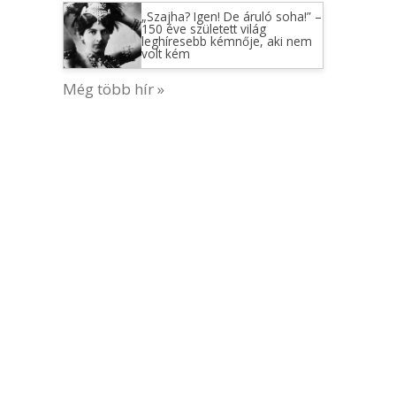
„Szajha? Igen! De áruló soha!” –
150 éve született világ
leghíresebb kémnője, aki nem
volt kém
Még több hír »