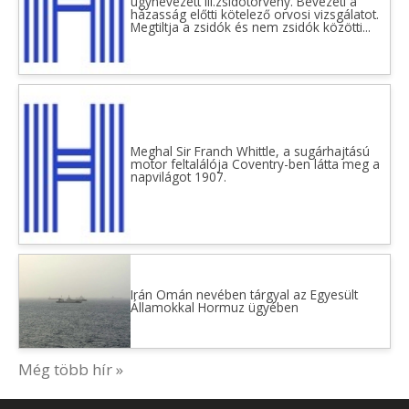
úgynevezett III.zsidótörvény. Bevezeti a
házasság előtti kötelező orvosi vizsgálatot.
Megtiltja a zsidók és nem zsidók közötti...
Meghal Sir Franch Whittle, a sugárhajtású
motor feltalálója Coventry-ben látta meg a
napvilágot 1907.
Irán Omán nevében tárgyal az Egyesült
Államokkal Hormuz ügyében
Még több hír »