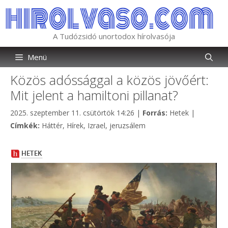
Kilépés
a
tartalomba
A Tudózsidó unortodox hírolvasója
Menü
Közös adóssággal a közös jövőért:
Mit jelent a hamiltoni pillanat?
Kategória
2025. szeptember 11. csütörtök 14:26
|
Forrás:
Hetek
|
Címkék
Címkék:
Háttér
,
Hírek
,
Izrael
,
jeruzsálem