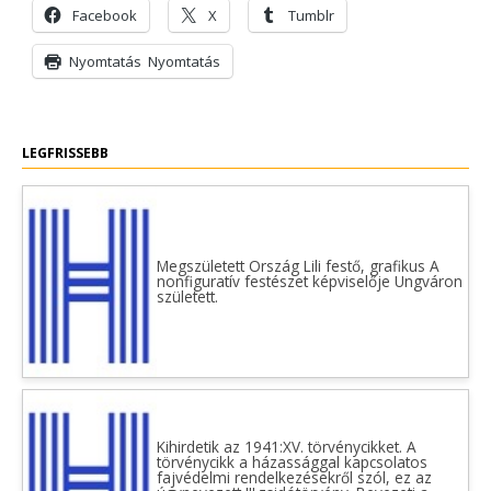
Facebook
X
Tumblr
Nyomtatás
Nyomtatás
LEGFRISSEBB
Megszületett Ország Lili festő, grafikus A
nonfiguratív festészet képviselője Ungváron
született.
Kihirdetik az 1941:XV. törvénycikket. A
törvénycikk a házassággal kapcsolatos
fajvédelmi rendelkezésekről szól, ez az