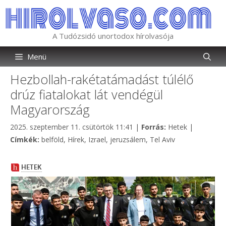
Kilépés
a
tartalomba
A Tudózsidó unortodox hírolvasója
Menü
Hezbollah-rakétatámadást túlélő
drúz fiatalokat lát vendégül
Magyarország
Kategória
2025. szeptember 11. csütörtök 11:41
|
Forrás:
Hetek
|
Címkék
Címkék:
belföld
,
Hírek
,
Izrael
,
jeruzsálem
,
Tel Aviv