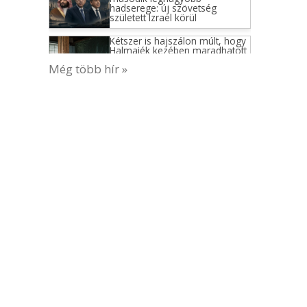
A háború legértelmetlenebb
öngyilkos küldetése mutatja
meg, mekkorát is hibázott
valójában Donald Trump
Még több hír »