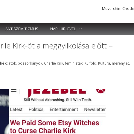
Mevarchim Chodesh 
ANTISZEMITIZMUS
NAPI HÍRLEVÉL
e Kirk-öt a meggyilkolása előtt –
Címkék
kék:
átok
,
boszorkányok
,
Charlie Kirk
,
feministák
,
Külföld
,
Kultúra
,
merénylet
,