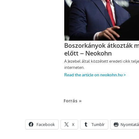
Forrás »
Facebook
X
Tumblr
Nyomtatá