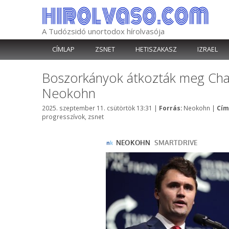
Kilépés
a
tartalomba
A Tudózsidó unortodox hírolvasója
CÍMLAP
ZSNET
HETISZAKASZ
IZRAEL
Boszorkányok átkozták meg Charli
Neokohn
Kategória
2025. szeptember 11. csütörtök 13:31
|
Forrás:
Neokohn
|
Cím
progresszívok
,
zsnet