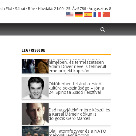
Adam Driver neve is felmerült
eme projekt kapcsán
Elul · Sábát · Röé · Hávdálá: 21:00 · 25. Áv 5786 · Augusztus 8
Októberben feltárul a zsidó
kultúra sokszínűsége – jön a
24. Spinoza Zsidó Fesztivál
Első nagyjátékfilmjére készül és
a Karsai Dánielr dokun is
LEGFRISSEBB
dolgozik Gerő Marcell
Olaj, atomfegyver és a NATO
második legnagyobb
hadserege: új szövetség
született Izrael körül
Kétszer is hajszálon múlt, hogy
Halmaiék kezében maradhatott
az édesapa által
a rendszerváltás óta építgetett
fűszergyártó családi vállalkozás.
Eleinte csak Halmai…
Nem hinnéd, melyik
világsztárnak tulajdonítják a
legmagasabb IQ-t