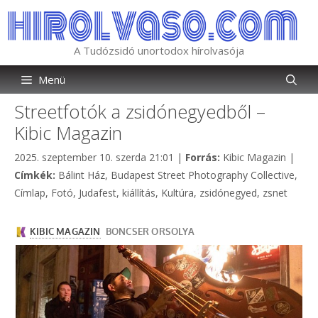
Kilépés
a
tartalomba
A Tudózsidó unortodox hírolvasója
Menü
Streetfotók a zsidónegyedből –
Kibic Magazin
Kategória
2025. szeptember 10. szerda 21:01
|
Forrás:
Kibic Magazin
|
Címkék
Címkék:
Bálint Ház
,
Budapest Street Photography Collective
,
Címlap
,
Fotó
,
Judafest
,
kiállítás
,
Kultúra
,
zsidónegyed
,
zsnet