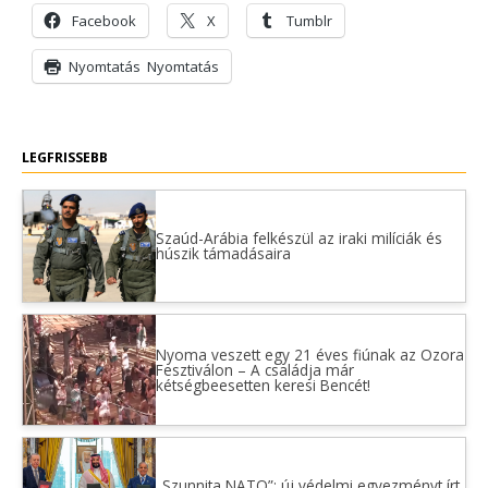
Facebook
X
Tumblr
Nyomtatás
Nyomtatás
LEGFRISSEBB
Szaúd-Arábia felkészül az iraki milíciák és
húszik támadásaira
Nyoma veszett egy 21 éves fiúnak az Ozora
Fesztiválon – A családja már
kétségbeesetten keresi Bencét!
„Szunnita NATO”: új védelmi egyezményt írt