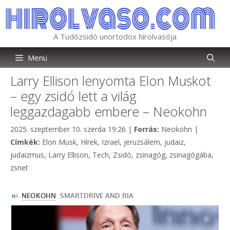
Kilépés
a
tartalomba
A Tudózsidó unortodox hírolvasója
Menü
Larry Ellison lenyomta Elon Muskot
– egy zsidó lett a világ
leggazdagabb embere – Neokohn
Kategória
2025. szeptember 10. szerda 19:26
|
Forrás:
Neokohn
|
Címkék
Címkék:
Elon Musk
,
Hírek
,
Izrael
,
jeruzsálem
,
judaiz
,
judaizmus
,
Larry Ellison
,
Tech
,
Zsidó
,
zsinagóg
,
zsinagógába
,
zsnet