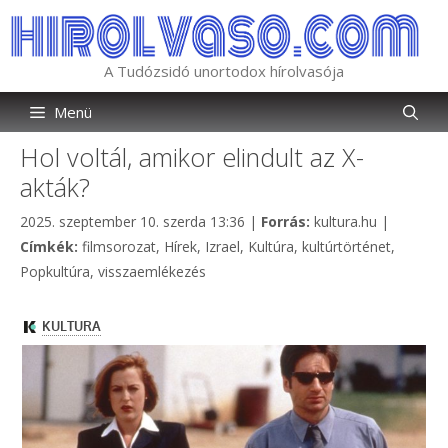
Kilépés
a
tartalomba
A Tudózsidó unortodox hírolvasója
Menü
Hol voltál, amikor elindult az X-
akták?
Kategória
2025. szeptember 10. szerda 13:36
|
Forrás:
kultura.hu
|
Címkék
Címkék:
filmsorozat
,
Hírek
,
Izrael
,
Kultúra
,
kultúrtörténet
,
Popkultúra
,
visszaemlékezés