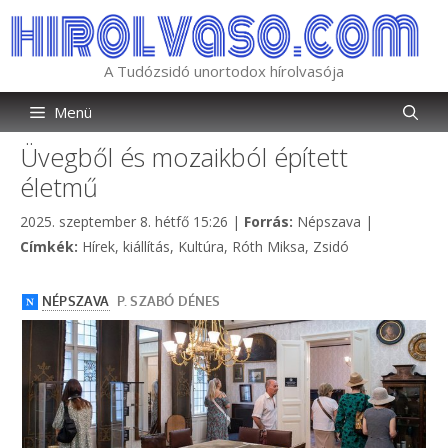
Kilépés
a
tartalomba
A Tudózsidó unortodox hírolvasója
Menü
Üvegből és mozaikból épített
életmű
Kategória
2025. szeptember 8. hétfő 15:26
|
Forrás:
Népszava
|
Címkék
Címkék:
Hírek
,
kiállítás
,
Kultúra
,
Róth Miksa
,
Zsidó