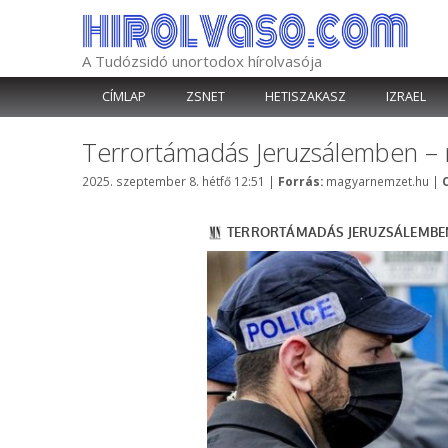
Kilépés
a
tartalomba
A Tudózsidó unortodox hírolvasója
CÍMLAP
ZSNET
HETISZAKASZ
IZRAEL
Terrortámadás Jeruzsálemben – 
Kategória
2025. szeptember 8. hétfő 12:51
|
Forrás:
magyarnemzet.hu
|