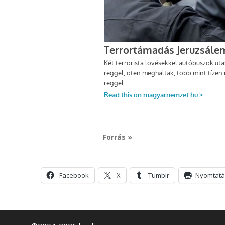
Forrás »
Facebook
X
Tumblr
Nyomtatá