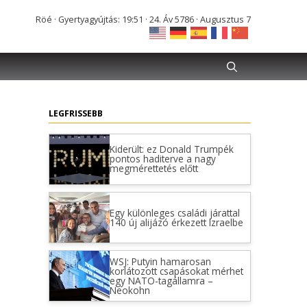
Röé · Gyertyagyújtás: 19:51 · 24. Áv 5786 · Augusztus 7
LEGFRISSEBB
Kiderült: ez Donald Trumpék
pontos haditerve a nagy
megmérettetés előtt
Egy különleges családi járattal
140 új alijázó érkezett Izraelbe
WSJ: Putyin hamarosan
korlátozott csapásokat mérhet
egy NATO-tagállamra –
Neokohn