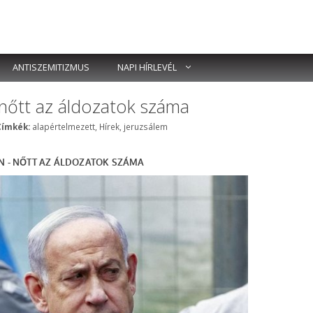
ANTISZEMITIZMUS
NAPI HÍRLEVÉL
nőtt az áldozatok száma
Címkék
Címkék:
alapértelmezett
,
Hírek
,
jeruzsálem