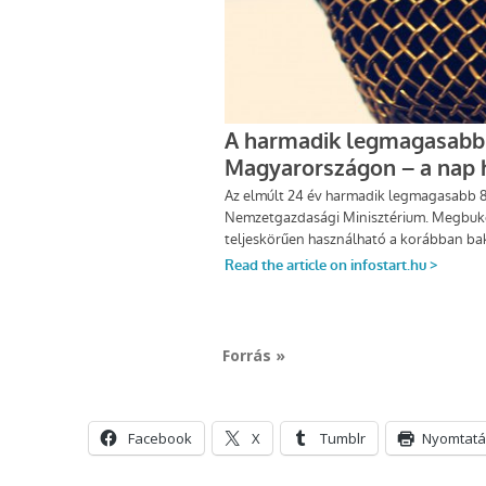
Forrás »
Facebook
X
Tumblr
Nyomtatá