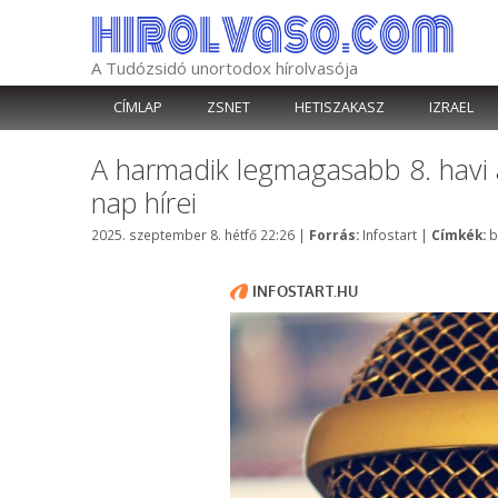
Kilépés
a
tartalomba
A Tudózsidó unortodox hírolvasója
CÍMLAP
ZSNET
HETISZAKASZ
IZRAEL
A harmadik legmagasabb 8. havi 
nap hírei
Kategória
C
2025. szeptember 8. hétfő 22:26
|
Forrás:
Infostart
|
Címkék:
b