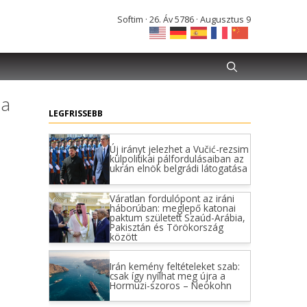
Softim · 26. Áv 5786 · Augusztus 9
 a
LEGFRISSEBB
Új irányt jelezhet a Vučić-rezsim
külpolitikai pálfordulásaiban az
ukrán elnök belgrádi látogatása
Váratlan fordulópont az iráni
háborúban: meglepő katonai
paktum született Szaúd-Arábia,
Pakisztán és Törökország
között
Irán kemény feltételeket szab:
csak így nyílhat meg újra a
Hormuzi-szoros – Neokohn