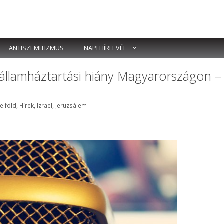
ANTISZEMITIZMUS
NAPI HÍRLEVÉL
államháztartási hiány Magyarországon –
ímkék
elföld
,
Hírek
,
Izrael
,
jeruzsálem