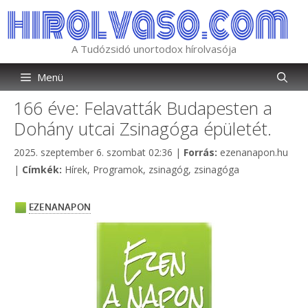
Kilépés
a
tartalomba
A Tudózsidó unortodox hírolvasója
Menü
166 éve: Felavatták Budapesten a
Dohány utcai Zsinagóga épületét.
Kategória
2025. szeptember 6. szombat 02:36
|
Forrás:
ezenanapon.hu
Címkék
|
Címkék:
Hírek
,
Programok
,
zsinagóg
,
zsinagóga