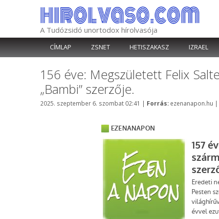
Kilépés
a
tartalomba
A Tudózsidó unortodox hírolvasója
CÍMLAP
ZSNET
HETISZAKASZ
IZRAEL
156 éve: Megszületett Felix Salt
„Bambi” szerzője.
Kategória
2025. szeptember 6. szombat 02:41
|
Forrás:
ezenanapon.hu