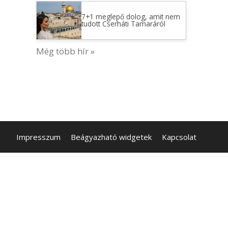
7+1 meglepő dolog, amit nem
tudott Cserháti Tamaráról
Még több hír »
Impresszum
Beágyazható widgetek
Kapcsolat