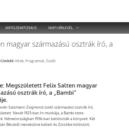
ANTISZEMITIZMUS
NAPI HÍRLEVÉL
en magyar származású osztrák író, a
Címkék
|
Címkék:
Hírek
,
Programok
,
Zsidó