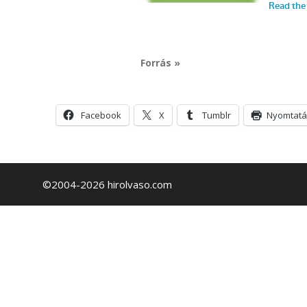
Forrás »
Facebook
X
Tumblr
Nyomtatá
©2004-2026 hirolvaso.com