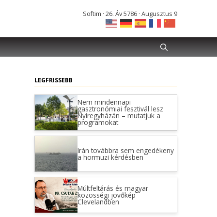
Softim · 26. Áv 5786 · Augusztus 9
LEGFRISSEBB
Nem mindennapi
gasztronómiai fesztivál lesz
Nyíregyházán – mutatjuk a
programokat
Irán továbbra sem engedékeny
a hormuzi kérdésben
Múltfeltárás és magyar
közösségi jövőkép
Clevelandben