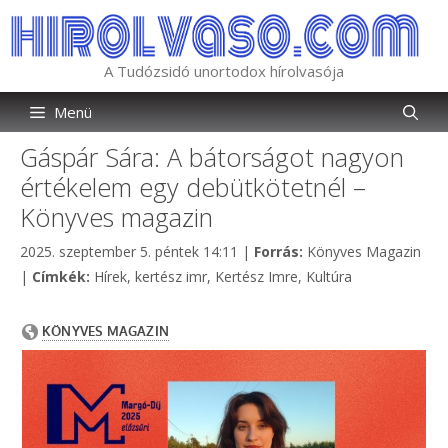
Kilépés
a
tartalomba
A Tudózsidó unortodox hírolvasója
Menü
Gáspár Sára: A bátorságot nagyon
értékelem egy debütkötetnél –
Könyves magazin
Kategória
2025. szeptember 5. péntek 14:11
|
Forrás:
Könyves Magazin
Címkék
|
Címkék:
Hírek
,
kertész imr
,
Kertész Imre
,
Kultúra