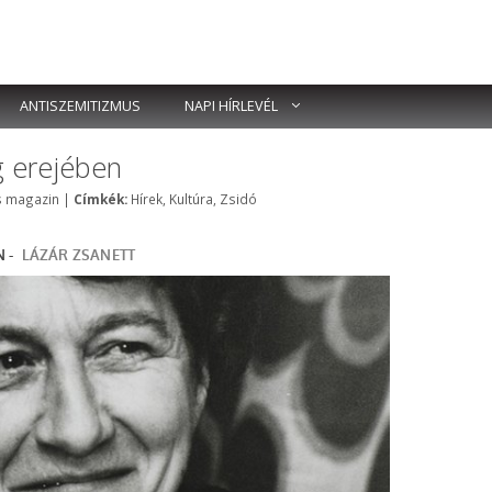
ANTISZEMITIZMUS
NAPI HÍRLEVÉL
ág erejében
Címkék
is magazin
|
Címkék:
Hírek
,
Kultúra
,
Zsidó