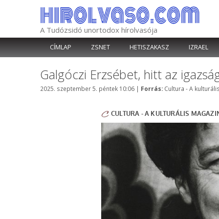
Kilépés
a
tartalomba
A Tudózsidó unortodox hírolvasója
CÍMLAP
ZSNET
HETISZAKASZ
IZRAEL
Galgóczi Erzsébet, hitt az igazs
Kategória
2025. szeptember 5. péntek 10:06
|
Forrás:
Cultura - A kulturál