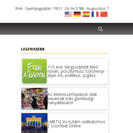
Röé · Gyertyagyújtás: 19:51 · 24. Áv 5786 · Augusztus 7
LEGFRISSEBB
115 éve: Megszületett Bibó
István, posztumusz Széchenyi-
díjas író, politikus, jogász.
Az élelmiszerlopások vitát
kavarnak Irán gazdasági
hanyatlásáról
LMBTQ és iszlám radikalizmus
| Szombat Online