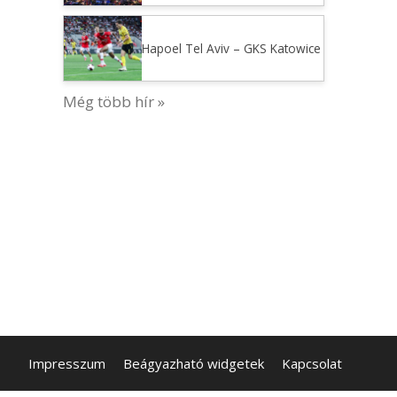
Hapoel Tel Aviv – GKS Katowice
Még több hír »
Impresszum
Beágyazható widgetek
Kapcsolat