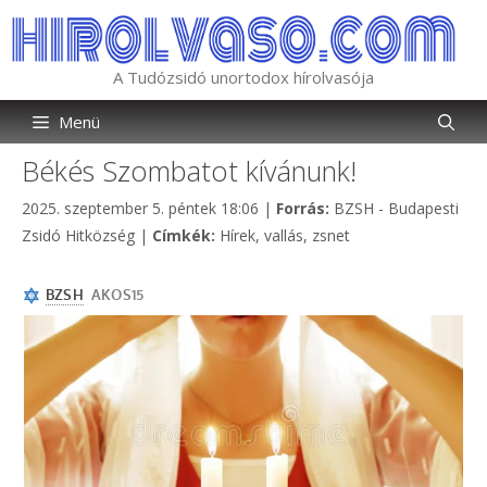
Kilépés
a
tartalomba
A Tudózsidó unortodox hírolvasója
Menü
Békés Szombatot kívánunk!
Kategória
2025. szeptember 5. péntek 18:06
|
Forrás:
BZSH - Budapesti
Címkék
Zsidó Hitközség
|
Címkék:
Hírek
,
vallás
,
zsnet