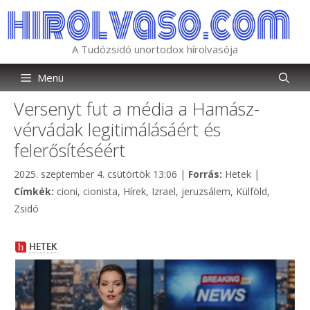
Kilépés
a
tartalomba
A Tudózsidó unortodox hírolvasója
Menü
Versenyt fut a média a Hamász-
vérvádak legitimálásáért és
felerősítéséért
Kategória
2025. szeptember 4. csütörtök 13:06
|
Forrás:
Hetek
|
Címkék
Címkék:
cioni
,
cionista
,
Hírek
,
Izrael
,
jeruzsálem
,
Külföld
,
Zsidó