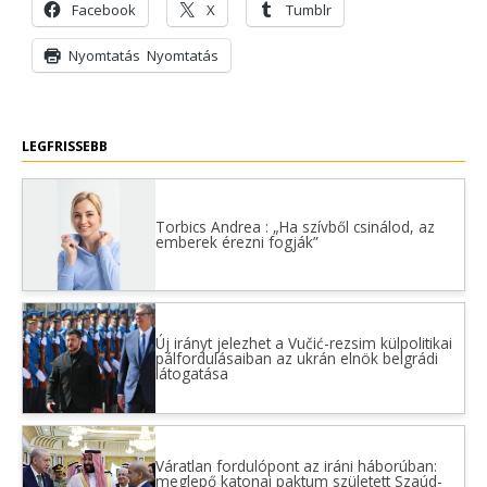
Facebook
X
Tumblr
Nyomtatás
Nyomtatás
LEGFRISSEBB
Torbics Andrea : „Ha szívből csinálod, az
emberek érezni fogják”
Új irányt jelezhet a Vučić-rezsim külpolitikai
pálfordulásaiban az ukrán elnök belgrádi
látogatása
Váratlan fordulópont az iráni háborúban:
meglepő katonai paktum született Szaúd-