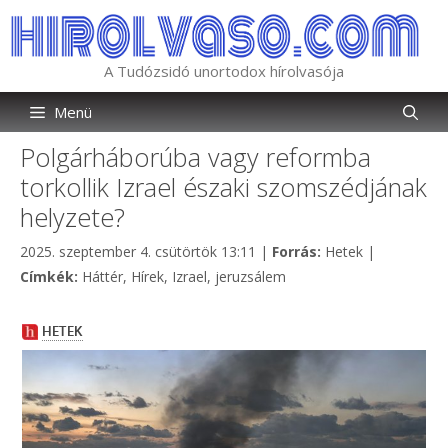
Kilépés
a
tartalomba
A Tudózsidó unortodox hírolvasója
Menü
Polgárháborúba vagy reformba
torkollik Izrael északi szomszédjának
helyzete?
Kategória
2025. szeptember 4. csütörtök 13:11
|
Forrás:
Hetek
|
Címkék
Címkék:
Háttér
,
Hírek
,
Izrael
,
jeruzsálem