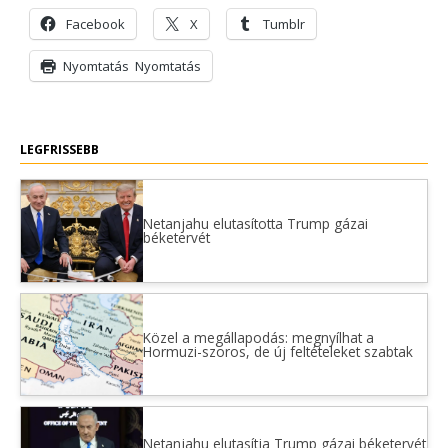
Facebook
X
Tumblr
Nyomtatás
Nyomtatás
LEGFRISSEBB
Netanjahu elutasította Trump gázai
béketervét
Közel a megállapodás: megnyílhat a
Hormuzi-szoros, de új feltételeket szabtak
Netanjahu elutasítja Trump gázai béketervét