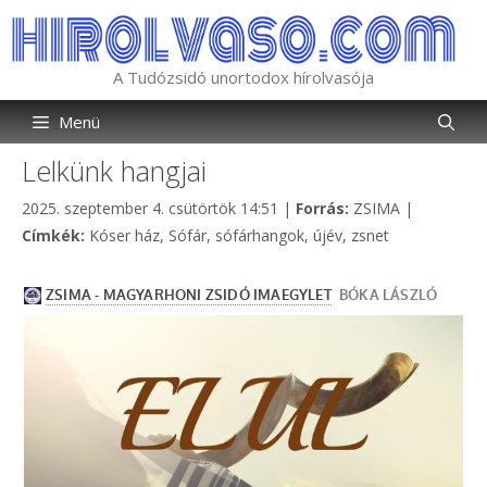
Kilépés
a
tartalomba
A Tudózsidó unortodox hírolvasója
Menü
Lelkünk hangjai
Kategória
2025. szeptember 4. csütörtök 14:51
|
Forrás:
ZSIMA
|
Címkék
Címkék:
Kóser ház
,
Sófár
,
sófárhangok
,
újév
,
zsnet