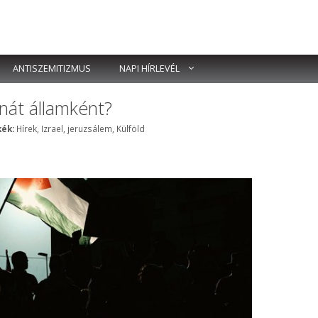
ANTISZEMITIZMUS
NAPI HÍRLEVÉL
inát államként?
Címkék
ék:
Hírek
,
Izrael
,
jeruzsálem
,
Külföld