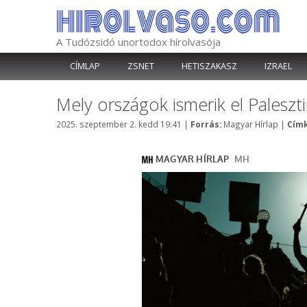
Kilépés
a
tartalomba
A Tudózsidó unortodox hírolvasója
CÍMLAP
ZSNET
HETISZAKASZ
IZRAEL
Mely országok ismerik el Paleszt
Kategória
2025. szeptember 2. kedd 19:41
|
Forrás:
Magyar Hírlap
|
Címk