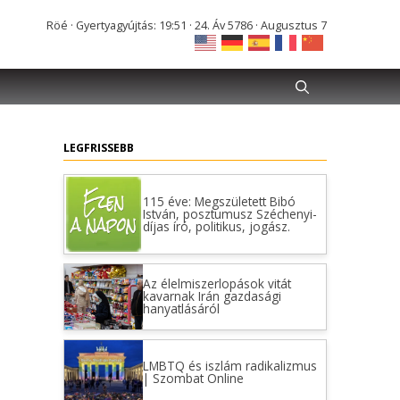
Röé · Gyertyagyújtás: 19:51 · 24. Áv 5786 · Augusztus 7
LEGFRISSEBB
115 éve: Megszületett Bibó
István, posztumusz Széchenyi-
díjas író, politikus, jogász.
Az élelmiszerlopások vitát
kavarnak Irán gazdasági
hanyatlásáról
LMBTQ és iszlám radikalizmus
| Szombat Online