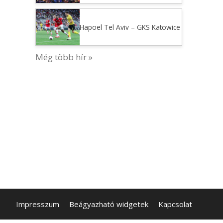
Hapoel Tel Aviv – GKS Katowice
Még több hír »
Impresszum
Beágyazható widgetek
Kapcsolat