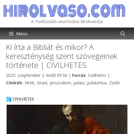
Kilépés
a
tartalomba
A Tudózsidó unortodox hírolvasója
Menü
Ki írta a Bibliát és mikor? A
kereszténység szent szövegeinek
története | CIVILHETES
Kategória
2025. szeptember 2. kedd 09:56
|
Forrás:
Civilhetes
|
Címkék
Címkék:
Hírek
,
Izrael
,
jeruzsálem
,
judaiz
,
judaizmus
,
Zsidó