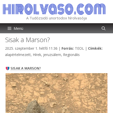
Kilépés
a
tartalomba
A Tudózsidó unortodox hírolvasója
Menü
Sisak a Marson?
Kategória
Címké
2025. szeptember 1. hétfő 11:36
|
Forrás:
TEOL
|
Címkék:
alapértelmezett
,
Hírek
,
jeruzsálem
,
Regionális