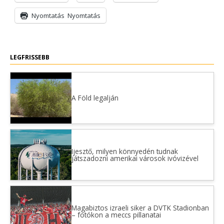
Nyomtatás
Nyomtatás
LEGFRISSEBB
A Föld legalján
Ijesztő, milyen könnyedén tudnak
játszadozni amerikai városok ivóvizével
Magabiztos izraeli siker a DVTK Stadionban
– fotókon a meccs pillanatai