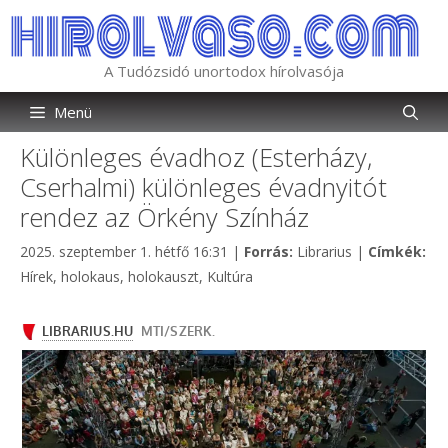
Kilépés
a
tartalomba
A Tudózsidó unortodox hírolvasója
Menü
Különleges évadhoz (Esterházy,
Cserhalmi) különleges évadnyitót
rendez az Örkény Színház
Kategória
2025. szeptember 1. hétfő 16:31
|
Forrás:
Librarius
|
Címkék:
Címkék
Hírek
,
holokaus
,
holokauszt
,
Kultúra